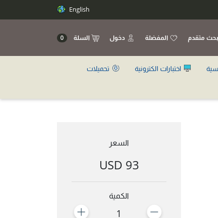
English
حث متقدم
المفضلة
دخول
السلة
0
سية
اختبارات الكترونية
تحميلات
السعر
93 USD
الكمية
1