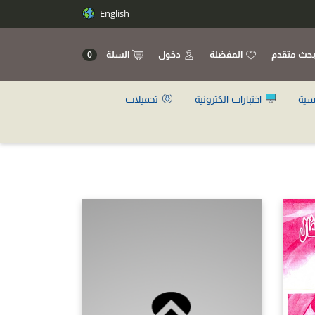
English
حث متقدم
المفضلة
دخول
السلة
0
سية
اختبارات الكترونية
تحميلات