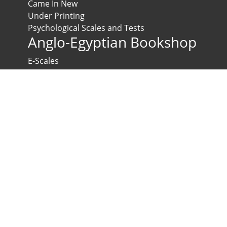
Came In New
Under Printing
Psychological Scales and Tests
Anglo-Egyptian Bookshop
E-Scales
News & Expos
Downloads
News
Contact us
Developed & Maintained by