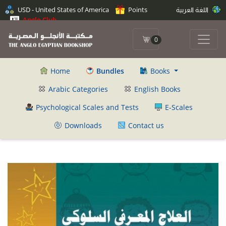
اللغة العربية
Points
USD - United States of America
Anglo Club
0
Home
Bundles
Books
Arabic Categories
English Books
Psychological Scales and Tests
E-Scales
Downloads
Contact us