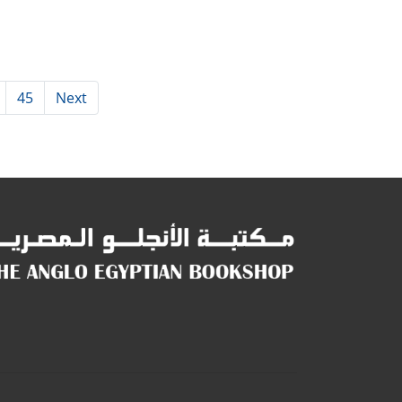
45
Next