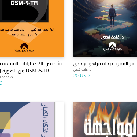
عبر الممرات رحلة مراهق توحدى
تشخيص الاضطرابات النفسية 
د. غادة قصى
من الصورة المعدلة DSM -5-TR
20 USD
د. محمد ا
D