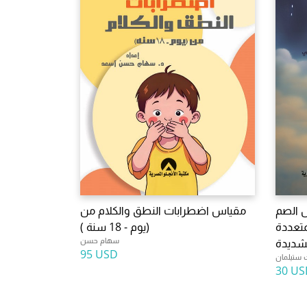
ل الصم
مقياس اضطرابات النطق والكلام من
متعددة
(يوم - 18 سنة )
سهام حسن
شديدة
95 USD
 ستيلمان
30 US