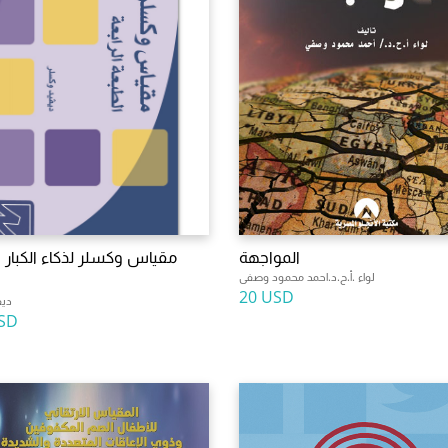
المواجهة
مقياس وكسلر لذكاء الكبار 
لواء .أ.ح.د.احمد محمود وصفى
20 USD
ديف
SD