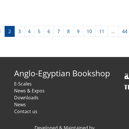
1
2
3
4
5
6
7
8
9
10
11
...
44
Anglo-Egyptian Bookshop
E-Scales
News & Expos
Downloads
News
Contact us
Developed & Maintained by