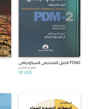
الدليل التشخيصى السيكودينامى PDM2
فيتوريو لينجاردى
30 USD