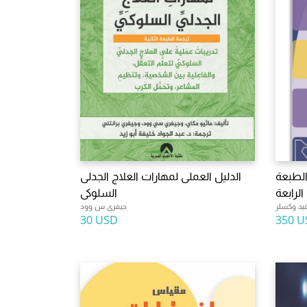
الطبعة
الدليل العملى لمهارات العلاج الجدلى
الرابعة
السلوكى
يد وكسلر
جيفرى س وود
30 USD
350 U