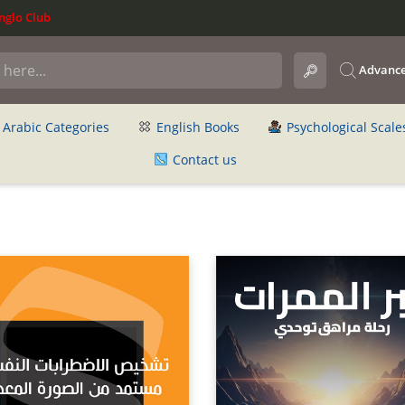
glo Club
Advance
Arabic Categories
English Books
Psychological Scale
Contact us