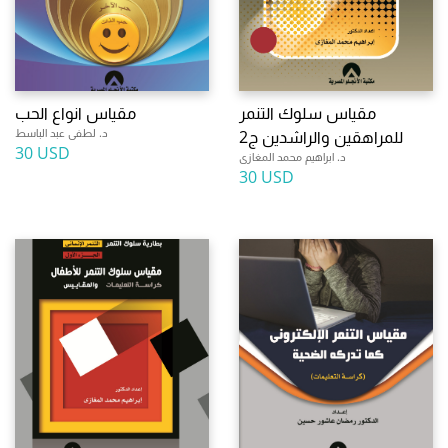
مقياس سلوك التنمر
مقياس انواع الحب
د. لطفى عبد الباسط
للمراهقين والراشدين ج2
30 USD
د. ابراهيم محمد المغازى
30 USD