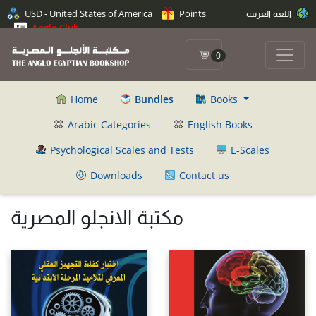
اللغة العربية
Points
USD - United States of America
Anglo Club
0
Home
Bundles
Books
Arabic Categories
English Books
Psychological Scales and Tests
E-Scales
Downloads
Contact us
مكتبة الانجلو المصرية