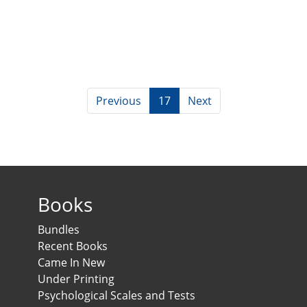
Previous
17
Next
Books
Bundles
Recent Books
Came In New
Under Printing
Psychological Scales and Tests