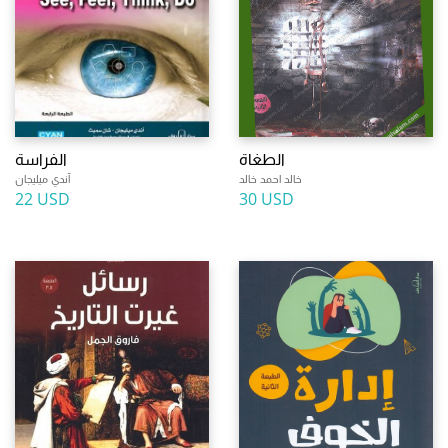
الطغاة
الفراسة
خالد احمد خالد
آندي ميليجان
22 USD
30 USD