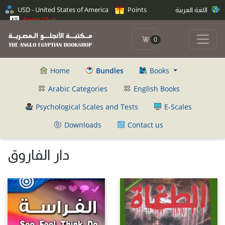
اللغة العربية
Points
USD - United States of America
Anglo Club
0
Home
Bundles
Books
Arabic Categories
English Books
Psychological Scales and Tests
E-Scales
Downloads
Contact us
دار الفاروق