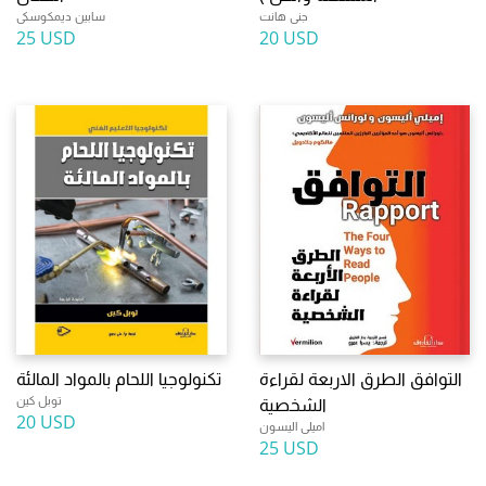
جنى هانت
سابين ديمكوسكى
25 USD
20 USD
التوافق الطرق الاربعة لقراءة
تكنولوجيا اللحام بالمواد المالئة
توبل كين
الشخصية
20 USD
اميلى اليسون
25 USD