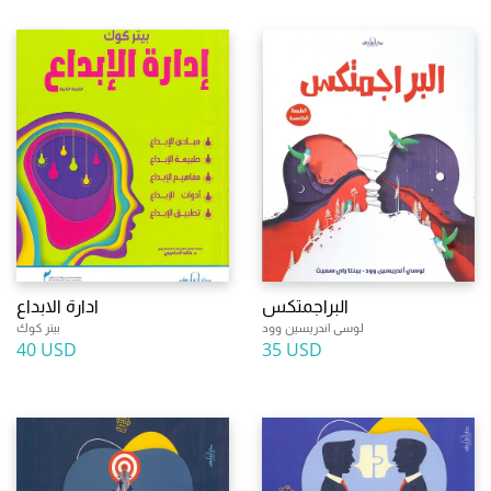
البراجمتكس
ادارة الابداع
لوسى اندريسين وود
بيتر كوك
40 USD
35 USD