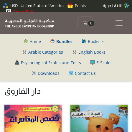
USD - United States of America
Points
اللغة العربية
Anglo Club
0
Home
Bundles
Books
Arabic Categories
English Books
Psychological Scales and Tests
E-Scales
Downloads
Contact us
دار الفاروق