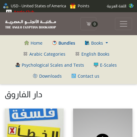
USD - United States of America
Points
اللغة العربية
Anglo Club
0
Home
Bundles
Books
Arabic Categories
English Books
Psychological Scales and Tests
E-Scales
Downloads
Contact us
دار الفاروق