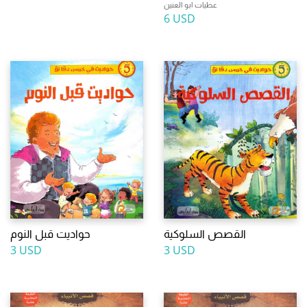
عطيات ابو العنين
6 USD
القصص السلوكية
حواديت قبل النوم
3 USD
3 USD