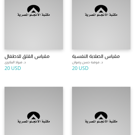
مقياس الصلابة النفسية
مقياس القلق للاطفال
د. فوقية حسن رضوان
د. فيولا الببلاوى
20 USD
20 USD