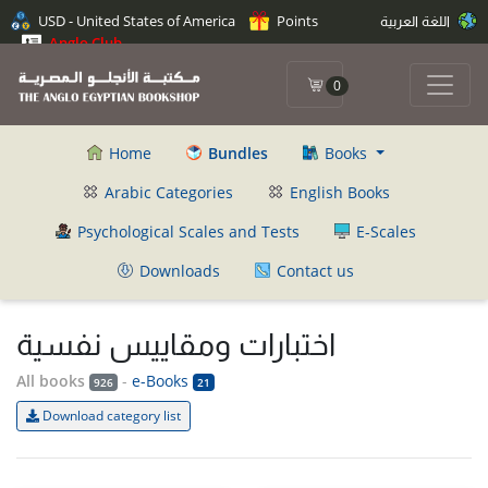
اللغة العربية
Points
USD - United States of America
Anglo Club
0
Home
Bundles
Books
Arabic Categories
English Books
Psychological Scales and Tests
E-Scales
Downloads
Contact us
اختبارات ومقاييس نفسية
All books
-
e-Books
926
21
Download category list