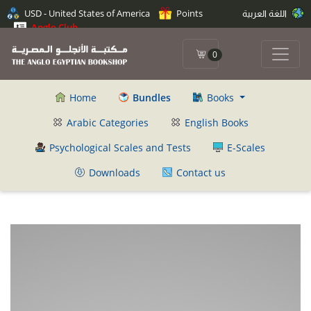
اللغة العربية
Points
USD - United States of America
Anglo Club
0
Home
Bundles
Books
Arabic Categories
English Books
Psychological Scales and Tests
E-Scales
Downloads
Contact us