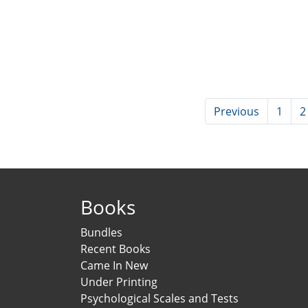
Previous
1
2
Books
Bundles
Recent Books
Came In New
Under Printing
Psychological Scales and Tests