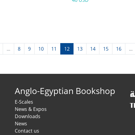
40 USD
...
8
9
10
11
12
13
14
15
16
...
Anglo-Egyptian Bookshop
E-Scales
News & Expos
Downloads
News
Contact us