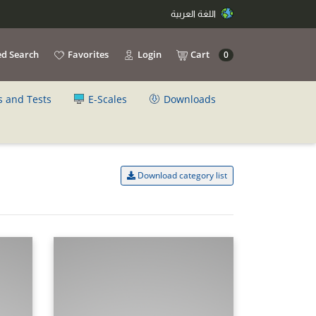
اللغة العربية
d Search
Favorites
Login
Cart
0
s and Tests
E-Scales
Downloads
Download category list