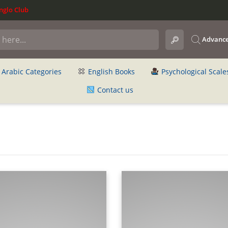
glo Club
Advance
Arabic Categories
English Books
Psychological Scale
Contact us