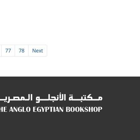
77
78
Next