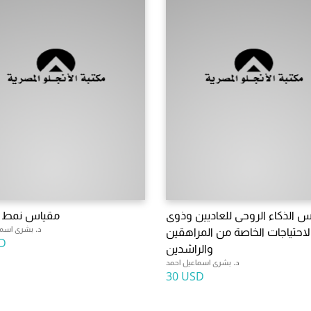
 الذكاء الروحى للعاديين وذوى
مقياس نمط ال
د. بشرى اسما
لاحتياجات الخاصة من المراهقين
D
والراشدين
د. بشرى اسماعيل احمد
30 USD