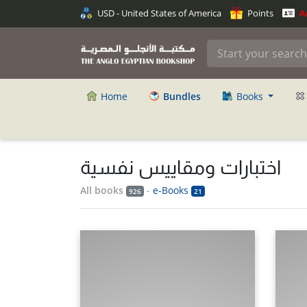
USD - United States of America
Points
An
Home
Bundles
Books
اختبارات ومقاييس نفسية
All books
-
e-Books
926
21