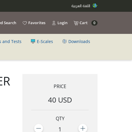
اللغة العربية
d Search
Favorites
Login
Cart
0
s and Tests
E-Scales
Downloads
ER
PRICE
40 USD
QTY
1