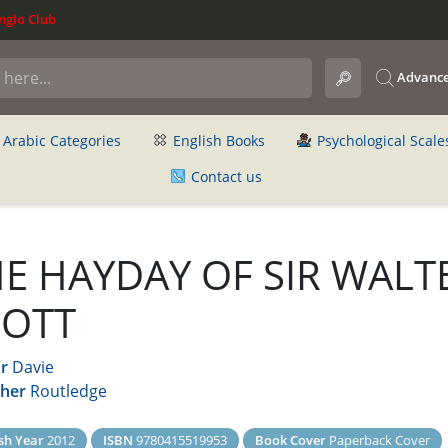
glo Club
Advance
Arabic Categories
English Books
Psychological Scale
Contact us
E HAYDAY OF SIR WALT
COTT
r
Davie
sher
Routledge
sh Year
2012
ISBN
9780415519953
Book Cover
Paperback Cover