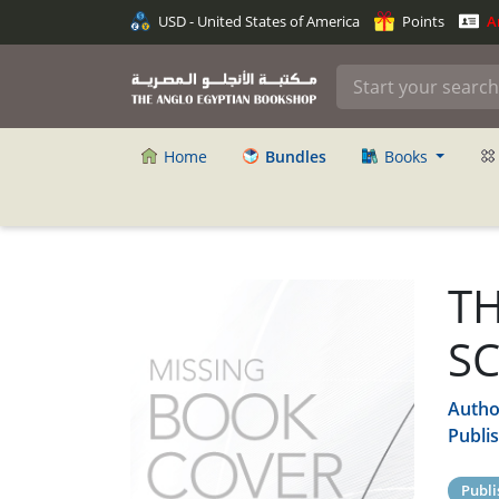
USD - United States of America
Points
An
Home
Bundles
Books
TH
S
Autho
Publi
Publi