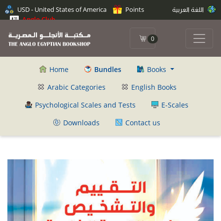
اللغة العربية
Points
USD - United States of America
Anglo Club
0
Home
Bundles
Books
Arabic Categories
English Books
Psychological Scales and Tests
E-Scales
Downloads
Contact us