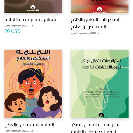
اضطرابات النطق والكلام
مقياس تقدير شدة اللجلجة
د. سهير محمود امين
التشخيص والعلاج
20 USD
د. سهير محمود امين
استراتيجيات التدخل المبكر
اللجلجة التشخيص والعلاج
د. سهير محمود امين
لذوى الاحتياجات الخاصة