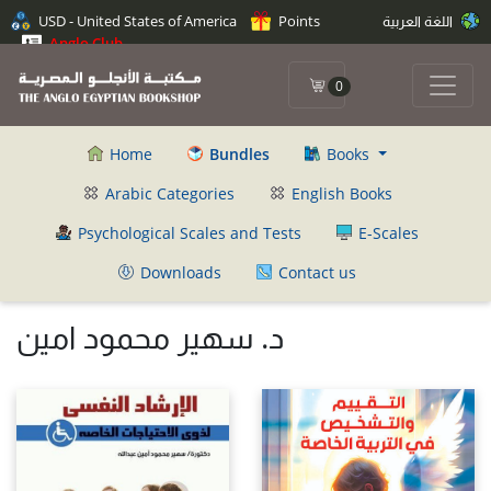
اللغة العربية
Points
USD - United States of America
Anglo Club
0
Home
Bundles
Books
Arabic Categories
English Books
Psychological Scales and Tests
E-Scales
Downloads
Contact us
د. سهير محمود امين