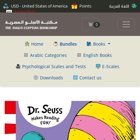
USD - United States of America
Points
اللغة العربية
Anglo Club
0
Home
Bundles
Books
Arabic Categories
English Books
Psychological Scales and Tests
E-Scales
Downloads
Contact us