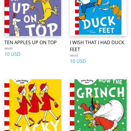
TEN APPLES UP ON TOP
I WISH THAT I HAD DUCK
seuss
FEET
10 USD
seuss
10 USD