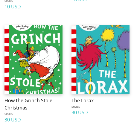
seuss
10 USD
How the Grinch Stole
The Lorax
seuss
Christmas
30 USD
seuss
30 USD