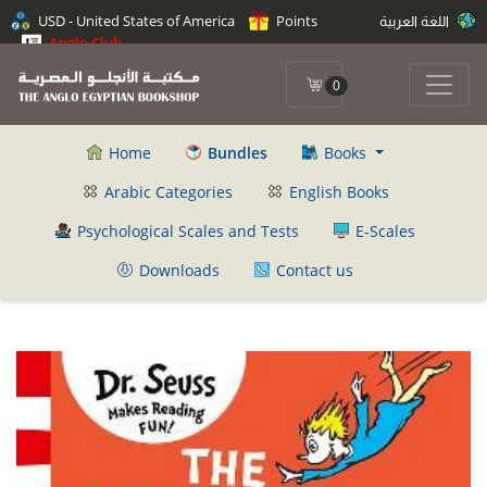
USD - United States of America
Points
اللغة العربية
Anglo Club
0
Home
Bundles
Books
Arabic Categories
English Books
Psychological Scales and Tests
E-Scales
Downloads
Contact us