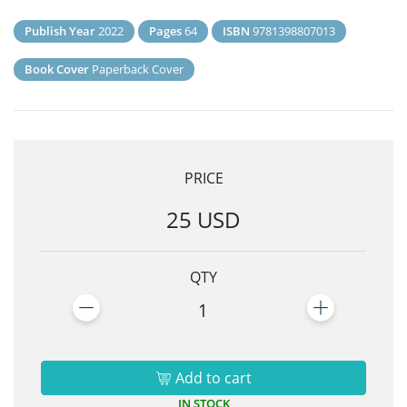
Publish Year
2022
Pages
64
ISBN
9781398807013
Book Cover
Paperback Cover
PRICE
25 USD
QTY
1
Add to cart
IN STOCK