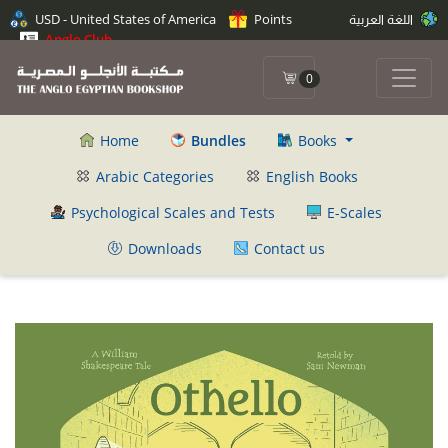
USD - United States of America
Points
اللغة العربية
Anglo Club
0
Home
Bundles
Books
Arabic Categories
English Books
Psychological Scales and Tests
E-Scales
Downloads
Contact us