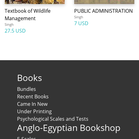
Textbook of Wildlife
PUBLIC ADMINISTRATION
Singh
Management
7 USD
Singh
27.5 USD
Books
Bundles
Recent Books
Came In New
Under Printing
Psychological Scales and Tests
Anglo-Egyptian Bookshop
E-Scales