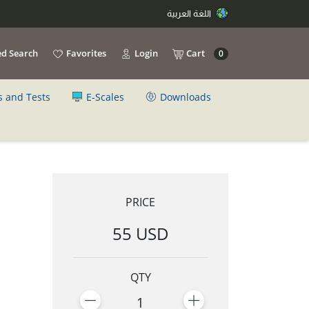
اللغة العربية
d Search
Favorites
Login
Cart
0
s and Tests
E-Scales
Downloads
PRICE
55 USD
QTY
1