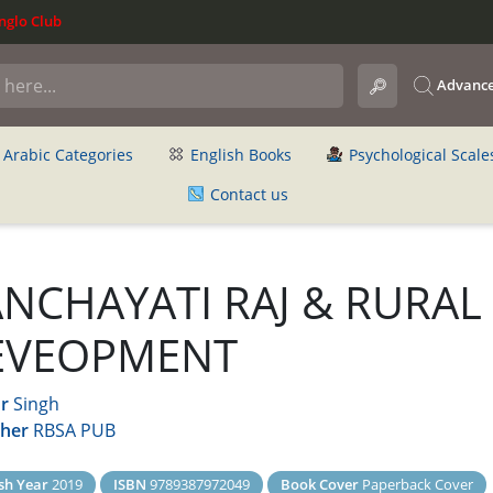
glo Club
Advance
Arabic Categories
English Books
Psychological Scale
Contact us
NCHAYATI RAJ & RURAL
EVEOPMENT
r
Singh
sher
RBSA PUB
sh Year
2019
ISBN
9789387972049
Book Cover
Paperback Cover