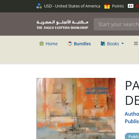
USD - United States of America
Points
An
Home
Bundles
Books
PA
D
Autho
Publi
Publi