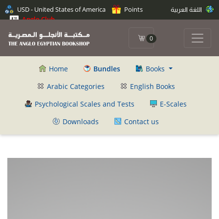
USD - United States of America
Points
اللغة العربية
Anglo Club
0
Home
Bundles
Books
Arabic Categories
English Books
Psychological Scales and Tests
E-Scales
Downloads
Contact us