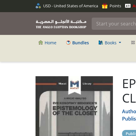
USD - United States of America
Points
An
Home
Bundles
Books
E
CL
Autho
Publi
Publi