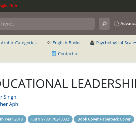
glo Club
Advance
Arabic Categories
English Books
Psychological Scale
Contact us
DUCATIONAL LEADERSHI
r
Singh
sher
Aph
sh Year
2018
ISBN
9788170248002
Book Cover
Paperback Cover