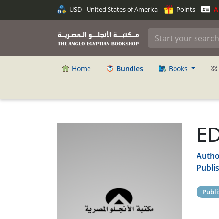
USD - United States of America
Points
An
Home
Bundles
Books
E
Autho
Publi
Publi