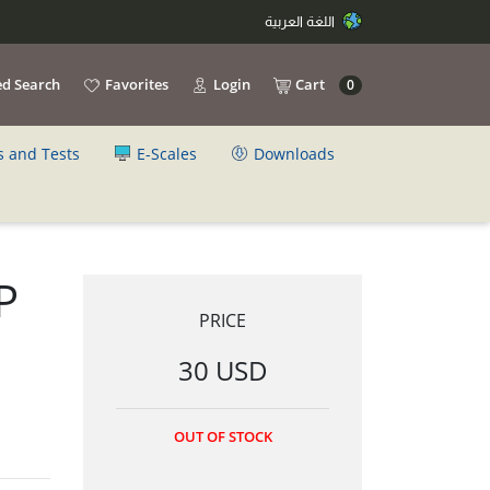
اللغة العربية
d Search
Favorites
Login
Cart
0
s and Tests
E-Scales
Downloads
P
PRICE
30 USD
OUT OF STOCK