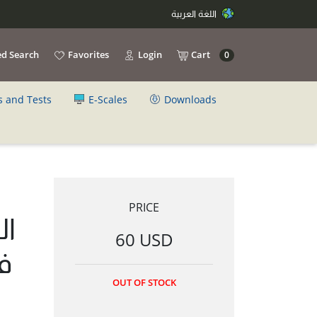
اللغة العربية
d Search
Favorites
Login
Cart
0
s and Tests
E-Scales
Downloads
PRICE
ال
60 USD
ف
OUT OF STOCK