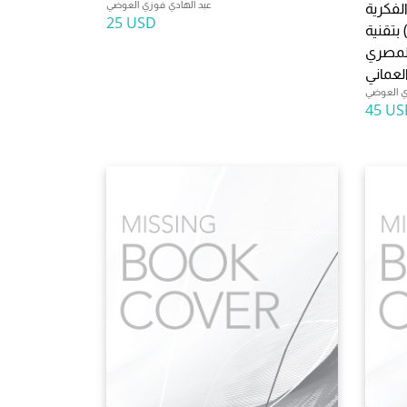
عبد الهادي فوزي العوضي
لفكرية
25 USD
بتقنية (peer-to-peer) دراسة مقارنة
المصري
لعماني
ي العوضي
45 US