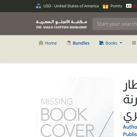
USD - United States of America
Points
An
Home
Bundles
Books
ار
نة
ري
Autho
Publi