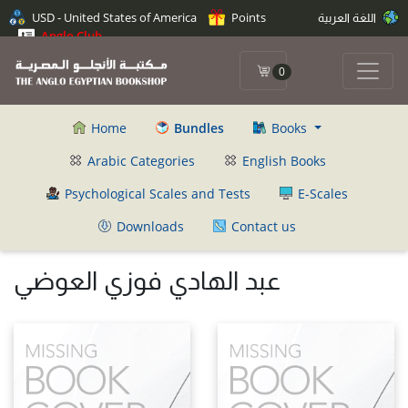
اللغة العربية
Points
USD - United States of America
Anglo Club
0
Home
Bundles
Books
Arabic Categories
English Books
Psychological Scales and Tests
E-Scales
Downloads
Contact us
عبد الهادي فوزي العوضي