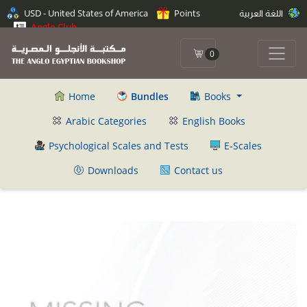
اللغة العربية
Points
USD - United States of America
Anglo Club
0
Home
Bundles
Books
Arabic Categories
English Books
Psychological Scales and Tests
E-Scales
Downloads
Contact us