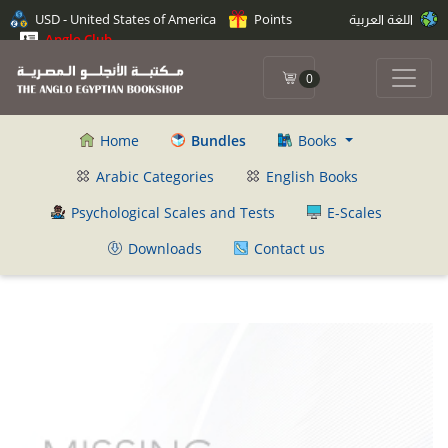
اللغة العربية
Points
USD - United States of America
Anglo Club
0
Home
Bundles
Books
Arabic Categories
English Books
Psychological Scales and Tests
E-Scales
Downloads
Contact us