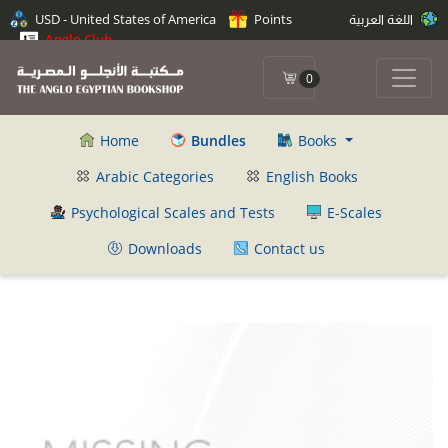
اللغة العربية
Points
USD - United States of America
Anglo Club
0
Home
Bundles
Books
Arabic Categories
English Books
Psychological Scales and Tests
E-Scales
Downloads
Contact us