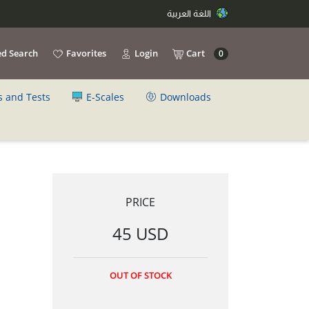
اللغة العربية
d Search
Favorites
Login
Cart
0
s and Tests
E-Scales
Downloads
PRICE
45 USD
OUT OF STOCK