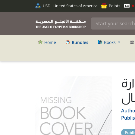
USD - United States of America
Points
An
Home
Bundles
Books
رة
ال
Autho
Publi
Publi