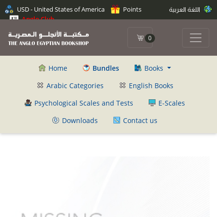
اللغة العربية
Points
USD - United States of America
Anglo Club
0
Home
Bundles
Books
Arabic Categories
English Books
Psychological Scales and Tests
E-Scales
Downloads
Contact us