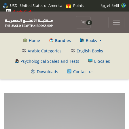
اللغة العربية
Points
USD - United States of America
Anglo Club
0
Home
Bundles
Books
Arabic Categories
English Books
Psychological Scales and Tests
E-Scales
Downloads
Contact us