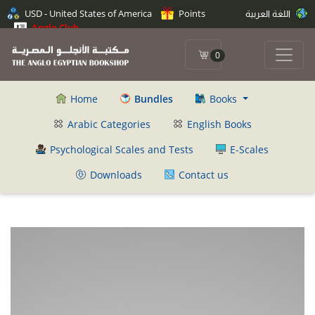
اللغة العربية
Points
USD - United States of America
Anglo Club
0
Home
Bundles
Books
Arabic Categories
English Books
Psychological Scales and Tests
E-Scales
Downloads
Contact us