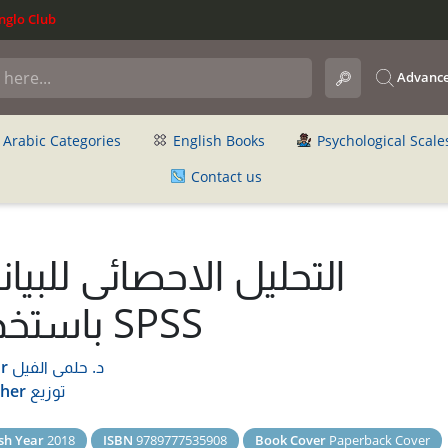
glo Club
Advance
Arabic Categories
English Books
Psychological Scale
Contact us
التحليل الاحصائى للبيان
باستخدام SPSS
د. حلمى الفيل
r
توزيع
sher
sh Year
2018
ISBN
9789777535908
Book Cover
Paperback Cover