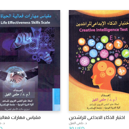
اختبار الذكاء الابداعى للراشدين
مقياس مهارات فعالية 
د. حلمى الفيل
د. ح
D
30 USD