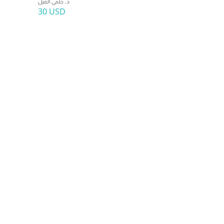
د. حلمى الفيل
30 USD