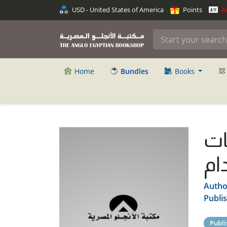
USD - United States of America
Points
An
Home
Bundles
Books
ات
Autho
Publi
Publi