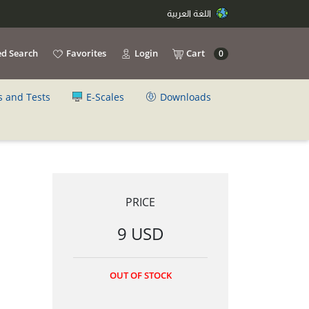
اللغة العربية
d Search
Favorites
Login
Cart
0
s and Tests
E-Scales
Downloads
PRICE
9 USD
OUT OF STOCK