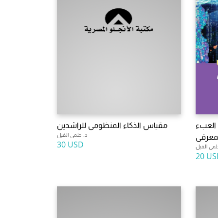
 العبء
مقياس الذكاء المنظومى للراشدين
د. حلمى الفيل
معرفى
30 USD
لمى الفيل
20 US