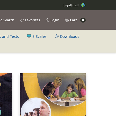
اللغة العربية
d Search
Favorites
Login
Cart
0
s and Tests
E-Scales
Downloads