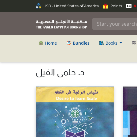
USD - United States of America
Points
An
Home
Bundles
Books
د. حلمى الفيل