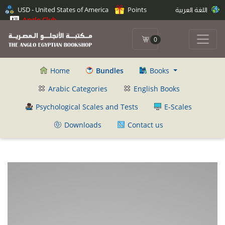
USD - United States of America
Points
اللغة العربية
Anglo Club
0
Home
Bundles
Books
Arabic Categories
English Books
Psychological Scales and Tests
E-Scales
Downloads
Contact us