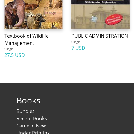
Textbook of Wildlife
PUBLIC ADMINISTRATION
Singh
Management
7 USD
Singh
27.5 USD
Books
Bundles
Recent Books
Came In New
Under Printing