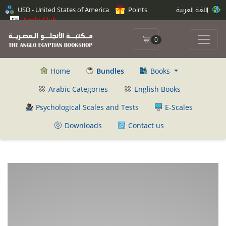
اللغة العربية
Points
USD - United States of America
Anglo Club
0
Home
Bundles
Books
Arabic Categories
English Books
Psychological Scales and Tests
E-Scales
Downloads
Contact us