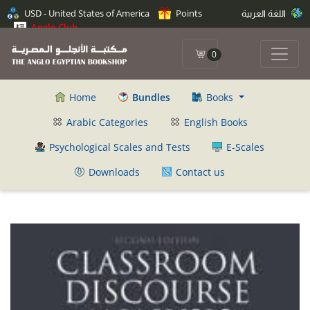
USD - United States of America
Points
اللغة العربية
Anglo Club
0
Home
Bundles
Books
Arabic Categories
English Books
Psychological Scales and Tests
E-Scales
Downloads
Contact us