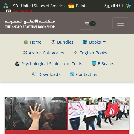
اللغة العربية
Points
USD - United States of America
Anglo Club
0
Home
Bundles
Books
Arabic Categories
English Books
Psychological Scales and Tests
E-Scales
Downloads
Contact us