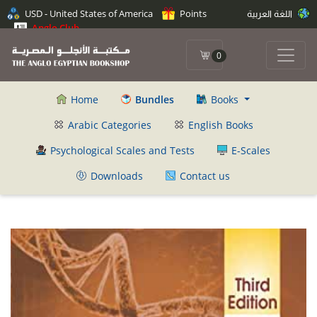
USD - United States of America
Points
اللغة العربية
Anglo Club
0
Home
Bundles
Books
Arabic Categories
English Books
Psychological Scales and Tests
E-Scales
Downloads
Contact us