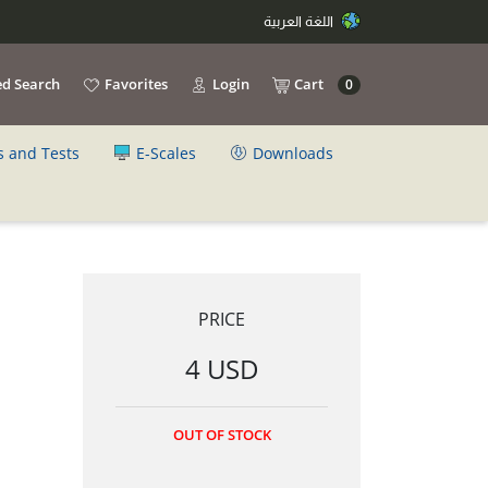
اللغة العربية
d Search
Favorites
Login
Cart
0
s and Tests
E-Scales
Downloads
PRICE
4 USD
OUT OF STOCK