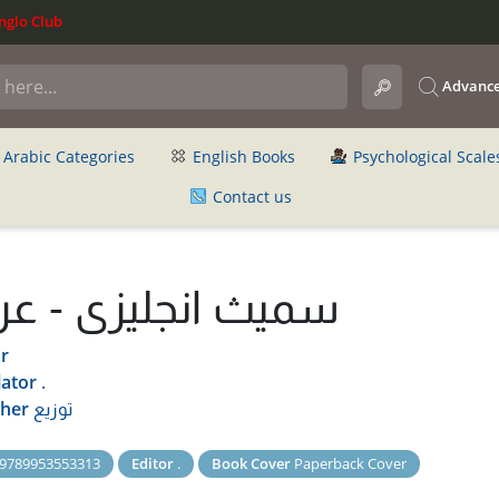
glo Club
Advance
Arabic Categories
English Books
Psychological Scale
Contact us
سميث انجليزى - عر
r
lator
.
sher
توزيع
9789953553313
Editor
.
Book Cover
Paperback Cover