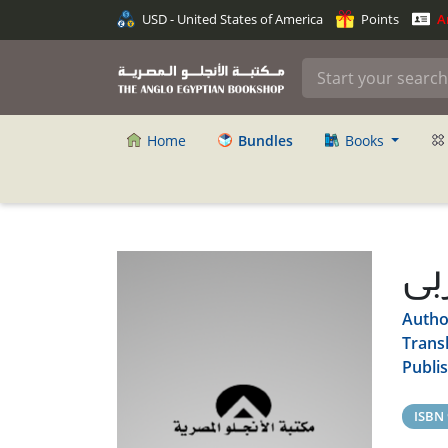
USD - United States of America
Points
An
Home
Bundles
Books
بى
Autho
Trans
Publi
ISBN