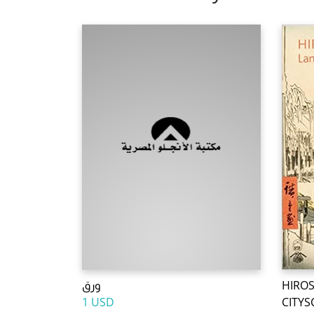
ورق
HIROS
1 USD
CITYS