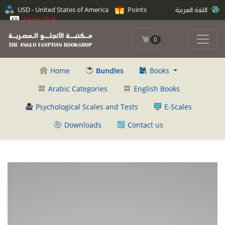
اللغة العربية
Points
USD - United States of America
Anglo Club
0
Home
Bundles
Books
Arabic Categories
English Books
Psychological Scales and Tests
E-Scales
Downloads
Contact us