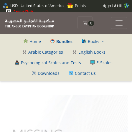
اللغة العربية
Points
USD - United States of America
Anglo Club
0
Home
Bundles
Books
Arabic Categories
English Books
Psychological Scales and Tests
E-Scales
Downloads
Contact us