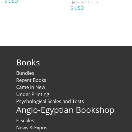
5 USD
د. عبد الحميد مشعل
5 USD
Books
Bundles
Recent Books
Came In New
Under Printing
Psychological Scales and Tests
Anglo-Egyptian Bookshop
E-Scales
News & Expos