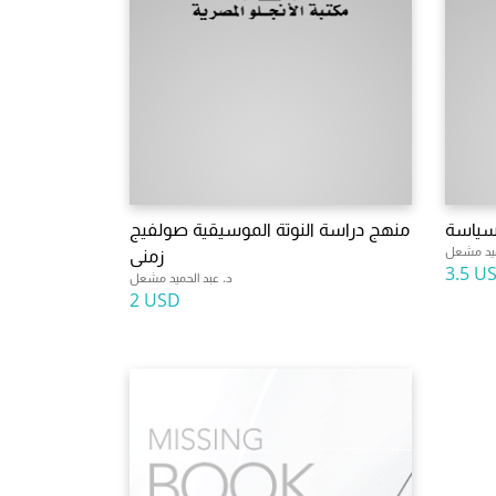
لسياسة
منهج دراسة النوتة الموسيقية صولفيج
ميد مشعل
زمنى
3.5 U
د. عبد الحميد مشعل
2 USD