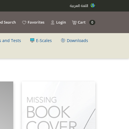
اللغة العربية
d Search
Favorites
Login
Cart
0
s and Tests
E-Scales
Downloads