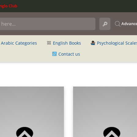
glo Club
Advance
Arabic Categories
English Books
Psychological Scale
Contact us