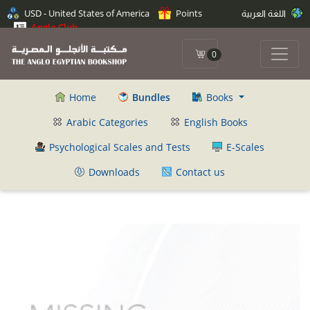
اللغة العربية
Points
USD - United States of America
Anglo Club
0
Home
Bundles
Books
Arabic Categories
English Books
Psychological Scales and Tests
E-Scales
Downloads
Contact us