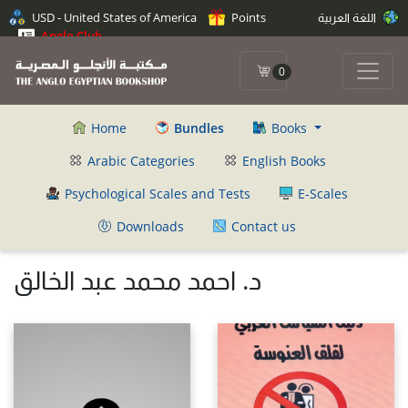
اللغة العربية
Points
USD - United States of America
Anglo Club
0
Home
Bundles
Books
Arabic Categories
English Books
Psychological Scales and Tests
E-Scales
Downloads
Contact us
د. احمد محمد عبد الخالق