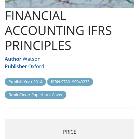
FINANCIAL
ACCOUNTING IFRS
PRINCIPLES
Author
Watson
Publisher
Oxford
Publish Year
2014
ISBN
9780199049233
Book Cover
Paperback Cover
PRICE