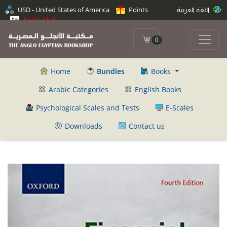
USD - United States of America
Points
اللغة العربية
Anglo Club
0
Home
Bundles
Books
Arabic Categories
English Books
Psychological Scales and Tests
E-Scales
Downloads
Contact us