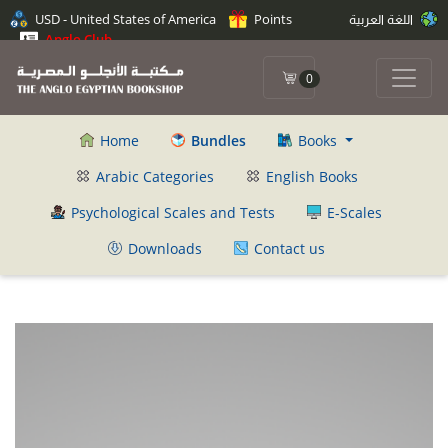
اللغة العربية
Points
USD - United States of America
Anglo Club
0
Home
Bundles
Books
Arabic Categories
English Books
Psychological Scales and Tests
E-Scales
Downloads
Contact us