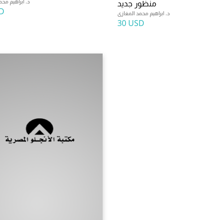
د. ابراهيم محم
منظور جديد
D
د. ابراهيم محمد المغازى
30 USD