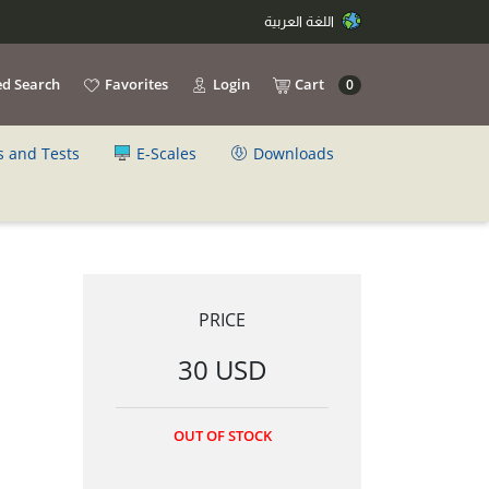
اللغة العربية
d Search
Favorites
Login
Cart
0
s and Tests
E-Scales
Downloads
PRICE
30 USD
OUT OF STOCK