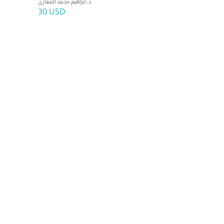
د. ابراهيم محمد المغازى
30 USD