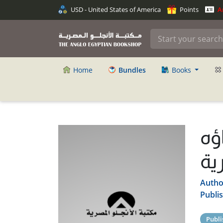
USD - United States of America
Points
An
Home
Bundles
Books
ؤه
ية
Autho
Publi
Publi