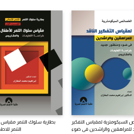
 السيكومترية لمقياس التفكير
بطارية سلوك التنمر مقياس
د للمراهقين والراشدين فى ضوء
التنمر للاطف