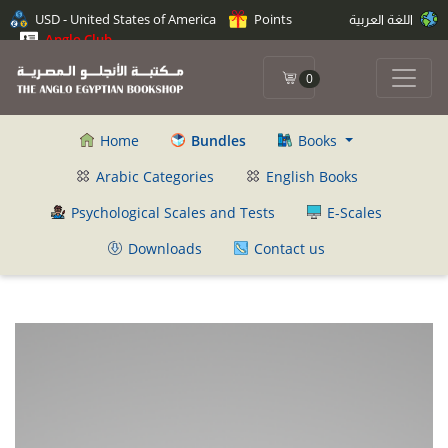
اللغة العربية
Points
USD - United States of America
Anglo Club
0
Home
Bundles
Books
Arabic Categories
English Books
Psychological Scales and Tests
E-Scales
Downloads
Contact us