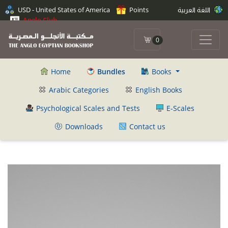
اللغة العربية
Points
USD - United States of America
Anglo Club
0
Home
Bundles
Books
Arabic Categories
English Books
Psychological Scales and Tests
E-Scales
Downloads
Contact us